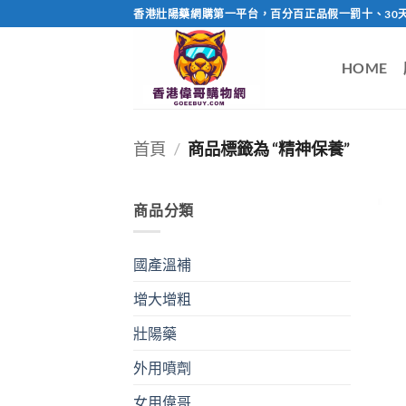
Skip
香港壯陽藥網購第一平台，百分百正品假一罰十、30
to
content
HOME
首頁
/
商品標籤為 “精神保養”
商品分類
國產溫補
增大增粗
壯陽藥
外用噴劑
女用偉哥