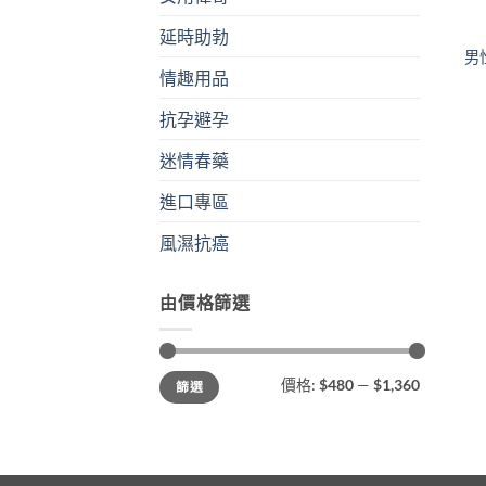
延時助勃
男
情趣用品
抗孕避孕
迷情春藥
進口專區
風濕抗癌
由價格篩選
最
最
價格:
$480
—
$1,360
篩選
低
高
價
價
格
格