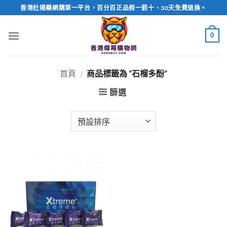
Skip
香港壯陽藥網購第一平台，百分百正品假一罰十、30天免費退換。
to
content
0
首頁
/
商品標籤為 “石榴多酚”
篩選