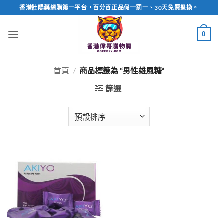
Skip
香港壯陽藥網購第一平台，百分百正品假一罰十、30天免費退換。
to
content
0
首頁
/
商品標籤為 “男性雄風糖”
篩選