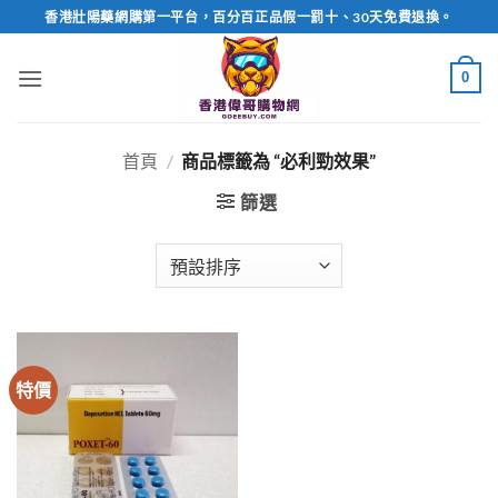
Skip
香港壯陽藥網購第一平台，百分百正品假一罰十、30天免費退換。
to
content
0
首頁
/
商品標籤為 “必利勁效果”
篩選
特價