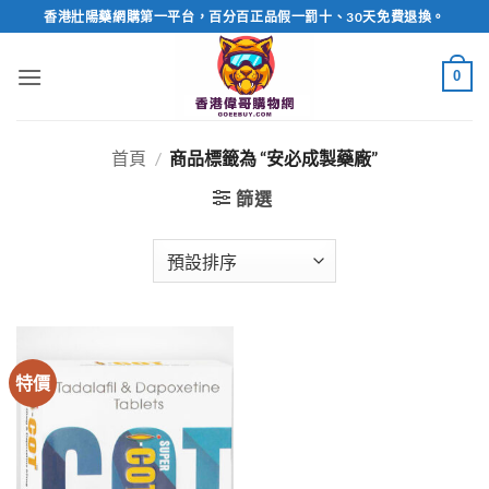
Skip
香港壯陽藥網購第一平台，百分百正品假一罰十、30天免費退換。
to
content
0
首頁
/
商品標籤為 “安必成製藥廠”
篩選
特價