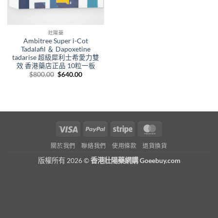
壯陽藥
Ambitree Super i-Cot
Tadalafil ＆ Dapoxetine
tadarise 超級犀利士希愛力雙
效 香港藥店正品 10粒一板
Original
Current
$
800.00
$
640.00
price
price
was:
is:
$800.00.
$640.00.
Visa
PayPal
Stripe
MasterCard
關於我們
聯絡我們
使用條款
退貨換貨
版權所有 2026 ©
香港壯陽藥網購 Goeebuy.com