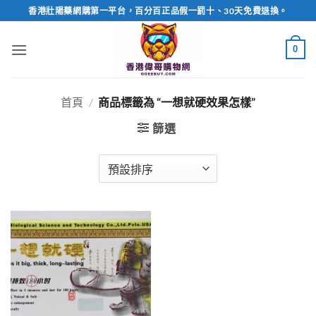
Skip
香港壯陽藥網購第一平台，百分百正品假一罰十、30天免費退換。
to
content
0
首頁
/
商品標籤為 “一想就硬效果怎樣”
篩選