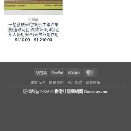
壯陽藥
一想就硬華佗神丹|中藥治早
洩|速效助勃|長效180小時|老
年人使用安全|天然無副作用
Price
$
410.00
–
$
1,210.00
range:
$410.00
through
$1,210.00
Visa
PayPal
Stripe
MasterCard
關於我們
聯絡我們
使用條款
退貨換貨
版權所有 2026 ©
香港壯陽藥網購 Goeebuy.com